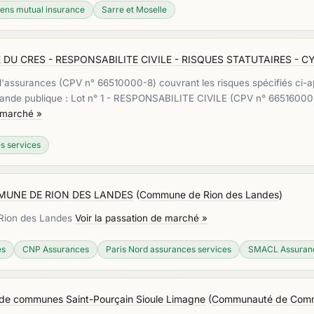
yens mutual insurance
Sarre et Moselle
 CRES - RESPONSABILITE CIVILE - RISQUES STATUTAIRES - C
d'assurances (CPV n° 66510000-8) couvrant les risques spécifiés ci-ap
ommande publique : Lot n° 1 - RESPONSABILITE CIVILE (CPV n° 66516
e marché »
s services
MUNE DE RION DES LANDES
(
Commune de Rion des Landes
)
 Rion des Landes
Voir la passation de marché »
es
CNP Assurances
Paris Nord assurances services
SMACL Assuran
de communes Saint-Pourçain Sioule Limagne
(
Communauté de Commu