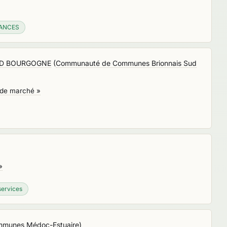
RANCES
 SUD BOURGOGNE
(
Communauté de Communes Brionnais Sud
n de marché »
»
services
munes Médoc-Estuaire
)