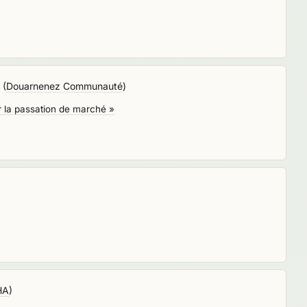
(
Douarnenez Communauté
)
r la passation de marché »
NHA
)