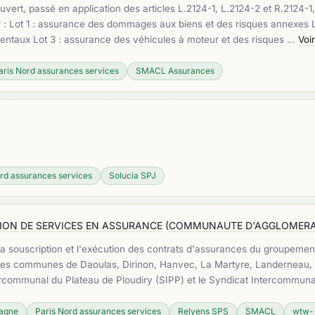
ouvert, passé en application des articles L.2124-1, L.2124-2 et R.212
ir : Lot 1 : assurance des dommages aux biens et des risques annexes 
mentaux Lot 3 : assurance des véhicules à moteur et des risques …
Voi
aris Nord assurances services
SMACL Assurances
rd assurances services
Solucia SPJ
ON DE SERVICES EN ASSURANCE
(
COMMUNAUTE D'AGGLOMERAT
et la souscription et l'exécution des contrats d'assurances du group
es communes de Daoulas, Dirinon, Hanvec, La Martyre, Landerneau, 
tercommunal du Plateau de Ploudiry (SIPP) et le Syndicat Intercommun
tagne
Paris Nord assurances services
Relyens SPS
SMACL
wtw- 