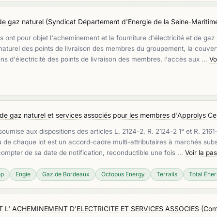
de gaz naturel
(
Syndicat Département d'Energie de la Seine-Maritim
ont pour objet l'acheminement et la fourniture d'électricité et de ga
z naturel des points de livraison des membres du groupement, la couver
s d'électricité des points de livraison des membres, l'accès aux …
Vo
t de gaz naturel et services associés pour les membres d'Approlys Ce
, soumise aux dispositions des articles L. 2124-2, R. 2124-2 1° et R. 2
ssu de chaque lot est un accord-cadre multi-attributaires à marchés s
 compter de sa date de notification, reconductible une fois …
Voir la pa
op
Engie
Gaz de Bordeaux
Octopus Energy
Terralis
Total Éner
 L' ACHEMINEMENT D'ELECTRICITE ET SERVICES ASSOCIES
(
Com