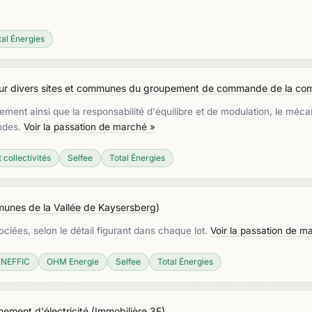
tal Énergies
pour divers sites et communes du groupement de commande de la co
ement ainsi que la responsabilité d'équilibre et de modulation, le méc
andes.
Voir la passation de marché »
 collectivités
Selfee
Total Énergies
nes de la Vallée de Kaysersberg
)
sociées, selon le détail figurant dans chaque lot.
Voir la passation de m
ENEFFIC
OHM Energie
Selfee
Total Énergies
nement d'électricité
(
Immobilière 3F
)