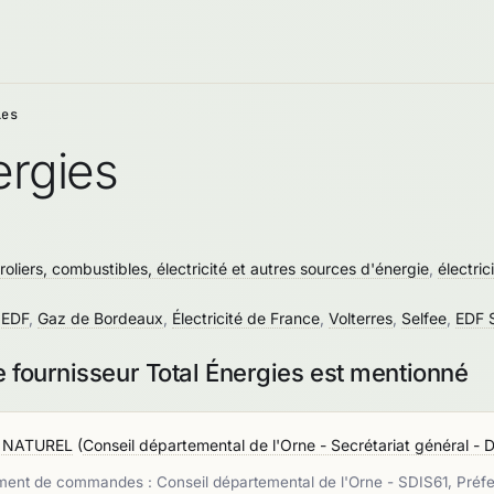
ies
ergies
roliers, combustibles, électricité et autres sources d'énergie
,
électric
,
EDF
,
Gaz de Bordeaux
,
Électricité de France
,
Volterres
,
Selfee
,
EDF 
 fournisseur Total Énergies est mentionné
 NATUREL
(
Conseil départemental de l'Orne - Secrétariat général - D
 commandes : Conseil départemental de l'Orne - SDIS61, Préfectur