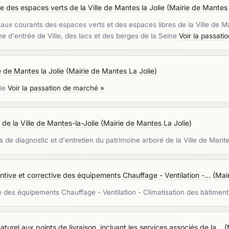
 des espaces verts de la Ville de Mantes la Jolie
(
Mairie de Mantes 
avaux courants des espaces verts et des espaces libres de la Ville de M
zone d'entrée de Ville, des lacs et des berges de la Seine
Voir la passati
re de Mantes la Jolie
(
Mairie de Mantes La Jolie
)
lie
Voir la passation de marché »
 de la Ville de Mantes-la-Jolie
(
Mairie de Mantes La Jolie
)
ns de diagnostic et d'entretien du patrimoine arboré de la Ville de Mante
tive et corrective des équipements Chauffage - Ventilation -...
(
Mair
ve des équipements Chauffage - Ventilation - Climatisation des bâti
turel aux points de livraison, incluant les services associés de la...
(