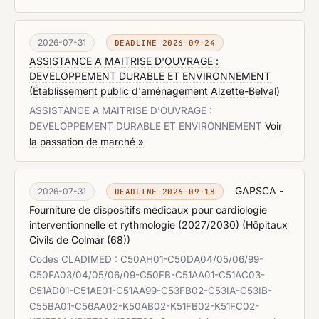
2026-07-31
DEADLINE 2026-09-24
ASSISTANCE A MAITRISE D'OUVRAGE :
DEVELOPPEMENT DURABLE ET ENVIRONNEMENT
(
Établissement public d'aménagement Alzette-Belval
)
ASSISTANCE A MAITRISE D'OUVRAGE :
DEVELOPPEMENT DURABLE ET ENVIRONNEMENT
Voir
la passation de marché »
GAPSCA -
2026-07-31
DEADLINE 2026-09-18
Fourniture de dispositifs médicaux pour cardiologie
interventionnelle et rythmologie (2027/2030)
(
Hôpitaux
Civils de Colmar (68)
)
Codes CLADIMED : C50AH01-C50DA04/05/06/99-
C50FA03/04/05/06/09-C50FB-C51AA01-C51AC03-
C51AD01-C51AE01-C51AA99-C53FB02-C53IA-C53IB-
C55BA01-C56AA02-K50AB02-K51FB02-K51FC02-