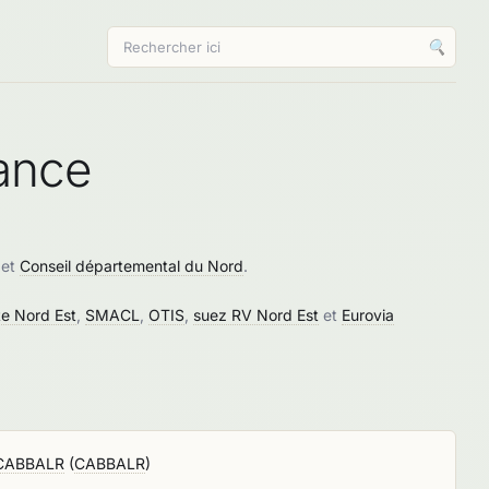
🔍
rance
et
Conseil départemental du Nord
.
te Nord Est
,
SMACL
,
OTIS
,
suez RV Nord Est
et
Eurovia
a CABBALR
(
CABBALR
)