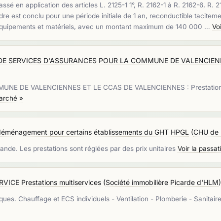
sé en application des articles L. 2125-1 1°, R. 2162-1 à R. 2162-6, R.
e est conclu pour une période initiale de 1 an, reconductible tacitem
ts, équipements et matériels, avec un montant maximum de 140 000 …
Vo
DE SERVICES D'ASSURANCES POUR LA COMMUNE DE VALENCIEN
DE VALENCIENNES ET LE CCAS DE VALENCIENNES : Prestations d'a
marché »
 déménagement pour certains établissements du GHT HPGL
(
CHU de 
de. Les prestations sont réglées par des prix unitaires
Voir la passa
ICE Prestations multiservices
(
Société immobilière Picarde d'HLM
ues. Chauffage et ECS individuels - Ventilation - Plomberie - Sanitaire