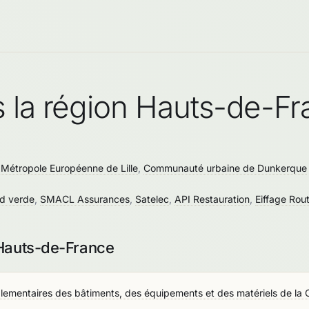
 la région Hauts-de-F
é
Métropole Européenne de Lille
,
Communauté urbaine de Dunkerque
id verde
,
SMACL Assurances
,
Satelec
,
API Restauration
,
Eiffage Rou
 Hauts-de-France
églementaires des bâtiments, des équipements et des matériels de l