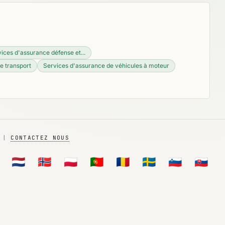
ices d'assurance défense et...
e transport
Services d'assurance de véhicules à moteur
|
CONTACTEZ NOUS
🇳🇱
🇳🇴
🇵🇱
🇵🇹
🇷🇴
🇸🇪
🇸🇮
🇸🇰