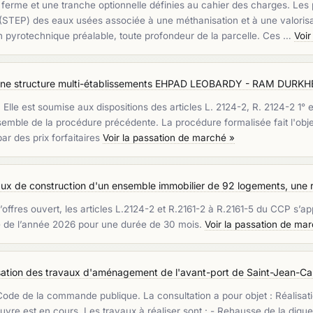
rme et une tranche optionnelle définies au cahier des charges. Les pr
n (STEP) des eaux usées associée à une méthanisation et à une valorisa
on pyrotechnique préalable, toute profondeur de la parcelle. Ces …
Voir
'une structure multi-établissements EHPAD LEOBARDY - RAM DUR
t. Elle est soumise aux dispositions des articles L. 2124-2, R. 2124-2 
nsemble de la procédure précédente. La procédure formalisée fait l'obje
par des prix forfaitaires
Voir la passation de marché »
ux de construction d'un ensemble immobilier de 92 logements, une r
’offres ouvert, les articles L.2124-2 et R.2161-2 à R.2161-5 du CCP s’app
e de l’année 2026 pour une durée de 30 mois.
Voir la passation de ma
tion des travaux d'aménagement de l'avant-port de Saint-Jean-Ca
u Code de la commande publique. La consultation a pour objet : Réalis
uvre est en cours. Les travaux à réaliser sont : - Rehausse de la digue