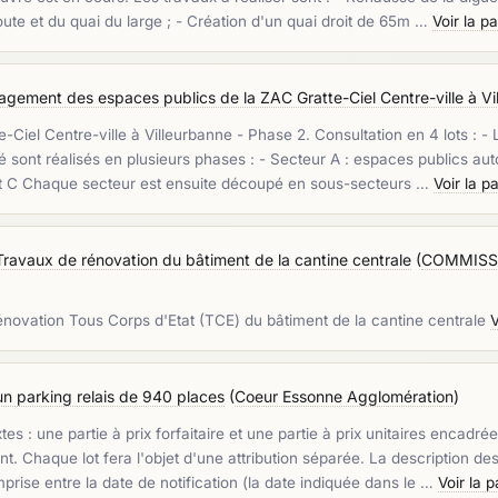
ute et du quai du large ; - Création d'un quai droit de 65m …
Voir la p
gement des espaces publics de la ZAC Gratte-Ciel Centre-ville à Vi
l Centre-ville à Villeurbanne - Phase 2. Consultation en 4 lots : - Lot
é sont réalisés en plusieurs phases : - Secteur A : espaces publics au
ot C Chaque secteur est ensuite découpé en sous-secteurs …
Voir la 
avaux de rénovation du bâtiment de la cantine centrale
(
COMMISSA
énovation Tous Corps d'Etat (TCE) du bâtiment de la cantine centrale
V
un parking relais de 940 places
(
Coeur Essonne Agglomération
)
xtes : une partie à prix forfaitaire et une partie à prix unitaires enc
. Chaque lot fera l'objet d'une attribution séparée. La description des
ise entre la date de notification (la date indiquée dans le …
Voir la 