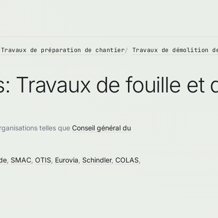
Travaux de préparation de chantier
Travaux de démolition d
 Travaux de fouille et
rganisations telles que
Conseil général du
rde
,
SMAC
,
OTIS
,
Eurovia
,
Schindler
,
COLAS
,