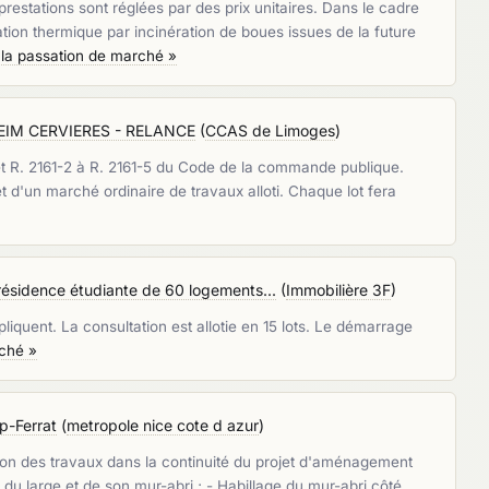
estations sont réglées par des prix unitaires. Dans le cadre
tion thermique par incinération de boues issues de la future
 la passation de marché »
KHEIM CERVIERES - RELANCE
(
CCAS de Limoges
)
1° et R. 2161-2 à R. 2161-5 du Code de la commande publique.
t d'un marché ordinaire de travaux alloti. Chaque lot fera
ésidence étudiante de 60 logements...
(
Immobilière 3F
)
liquent. La consultation est allotie en 15 lots. Le démarrage
rché »
p-Ferrat
(
metropole nice cote d azur
)
ation des travaux dans la continuité du projet d'aménagement
 du large et de son mur-abri ; - Habillage du mur-abri côté