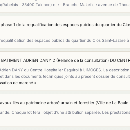
tion/Rabelais - 33400 Talence) et : - Branche Malartic : avenue de Tho
 phase 1 de la requalification des espaces publics du quartier du Clo
 requalification des espaces publics du quartier du Clos Saint-Lazare à
BATIMENT ADRIEN DANY 2 (Relance de la consultation) DU CEN
t Adrien DANY du Centre Hospitalier Esquirol à LIMOGES. La descriptio
t dans les documents techniques joints au présent dossier de consultati
assation de marché »
ravaux liés au patrimoine arboré urbain et forestier
(
Ville de La Baule
. Chaque lot fera l'objet d'une attribution séparée. Les prestations s