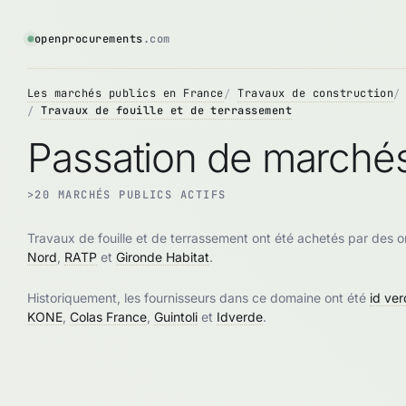
openprocurements
.com
Les marchés publics en France
Travaux de construction
Travaux de fouille et de terrassement
Passation de marchés:
>20 MARCHÉS PUBLICS ACTIFS
Travaux de fouille et de terrassement ont été achetés par des o
Nord
,
RATP
et
Gironde Habitat
.
Historiquement, les fournisseurs dans ce domaine ont été
id ve
KONE
,
Colas France
,
Guintoli
et
Idverde
.