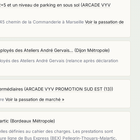
5 et un niveau de parking en sous sol
(
ARCADE VYV
 45 chemin de la Commanderie à Marseille
Voir la passation de
loyés des Ateliers André Gervais...
(
Dijon Métropole
)
loyés des Ateliers André Gervais (relance après déclaration
ermédiaires
(
ARCADE VYV PROMOTION SUD EST (13)
)
ire
Voir la passation de marché »
artic
(
Bordeaux Métropole
)
es définies au cahier des charges. Les prestations sont
ure ligne de Bus Express (BEX) Pellegrin-Thouars-Malartic,