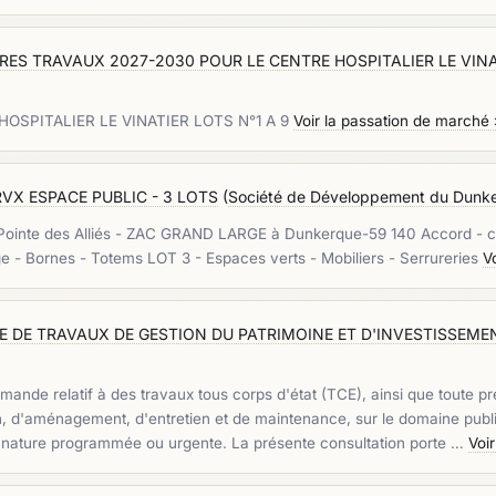
S TRAVAUX 2027-2030 POUR LE CENTRE HOSPITALIER LE VINAT
SPITALIER LE VINATIER LOTS N°1 A 9
Voir la passation de marché 
TRVX ESPACE PUBLIC - 3 LOTS
(
Société de Développement du Dunke
 Pointe des Alliés - ZAC GRAND LARGE à Dunkerque-59 140 Accord - c
e - Bornes - Totems LOT 3 - Espaces verts - Mobiliers - Serrureries
V
DE TRAVAUX DE GESTION DU PATRIMOINE ET D'INVESTISSEMENT 
e relatif à des travaux tous corps d'état (TCE), ainsi que toute pres
ion, d'aménagement, d'entretien et de maintenance, sur le domaine public
e nature programmée ou urgente. La présente consultation porte …
Voi