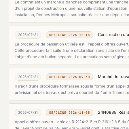
Le contrat est un marché à tranches comprenant une tranche fe
d'un projet de construction d'une nouvelle station d'épuratio
installation, Rennes Métropole souhaite réaliser une dépolluti
Construction d
2026-07-31
DEADLINE 2026-10-15
La procédure de passation utilisée est : l'appel d'offres ouver
Cette procédure fait suite à une déclaration sans suite de l'e
l'objet d'une attribution séparée. Les prestations sont réglées 
Marché de trava
2026-07-31
DEADLINE 2026-09-30
Il s’agit d’une procédure formalisée sous la forme d’un appel d
prévisionnel des travaux est prévu courant du 4ème Trimestr
24N0888_Réalisa
2026-07-31
DEADLINE 2026-11-05
Appel d'offres ouvert - articles R.2124-2 1° et R.2161-2 à 5 d
de l'avant-port de Saint-Jean-Cap-Ferrat dont la Maitrise d'OE