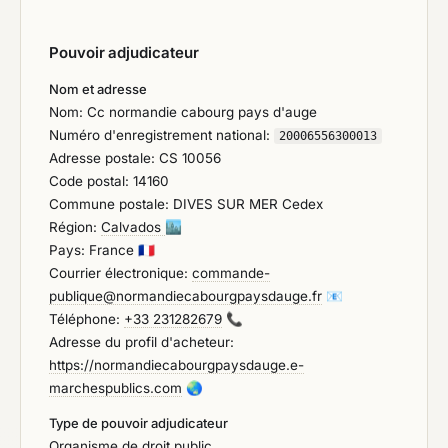
Pouvoir adjudicateur
Nom et adresse
Nom: Cc normandie cabourg pays d'auge
Numéro d'enregistrement national:
20006556300013
Adresse postale: CS 10056
Code postal: 14160
Commune postale: DIVES SUR MER Cedex
Région:
Calvados
🏙️
Pays: France
🇫🇷
Courrier électronique:
commande-
publique@normandiecabourgpaysdauge.fr
📧
Téléphone:
+33 231282679
📞
Adresse du profil d'acheteur:
https://normandiecabourgpaysdauge.e-
marchespublics.com
🌏
Type de pouvoir adjudicateur
Organisme de droit public