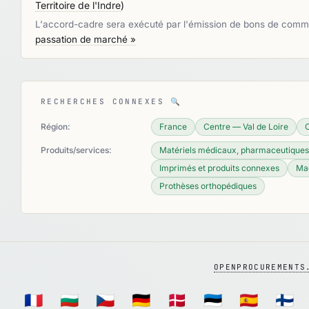
Territoire de l'Indre
)
L'accord-cadre sera exécuté par l'émission de bons de commande
passation de marché »
RECHERCHES CONNEXES
🔍
Région:
France
Centre — Val de Loire
C
Produits/services:
Matériels médicaux, pharmaceutiques e
Imprimés et produits connexes
Mac
Prothèses orthopédiques
OPENPROCUREMENTS
🇫🇷
🇧🇬
🇨🇿
🇩🇪
🇩🇰
🇪🇪
🇪🇸
🇫🇮