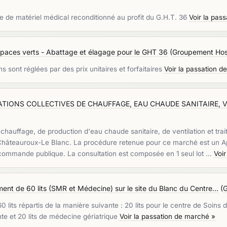
e de matériel médical reconditionné au profit du G.H.T. 36
Voir la pas
spaces verts - Abattage et élagage pour le GHT 36
(
Groupement Hospi
ns sont réglées par des prix unitaires et forfaitaires
Voir la passation d
TIONS COLLECTIVES DE CHAUFFAGE, EAU CHAUDE SANITAIRE, V
 chauffage, de production d'eau chaude sanitaire, de ventilation et tra
e Châteauroux-Le Blanc. La procédure retenue pour ce marché est un App
a commande publique. La consultation est composée en 1 seul lot …
Voi
nt de 60 lits (SMR et Médecine) sur le site du Blanc du Centre...
(
G
lits répartis de la manière suivante : 20 lits pour le centre de Soins de
te et 20 lits de médecine gériatrique
Voir la passation de marché »