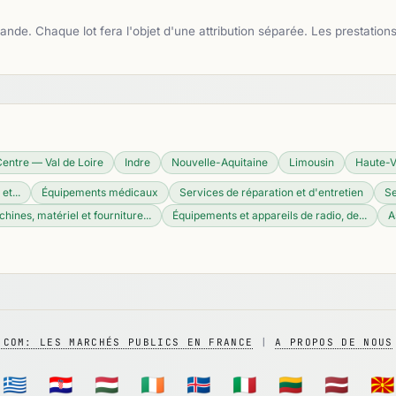
. Chaque lot fera l'objet d'une attribution séparée. Les prestations s
entre — Val de Loire
Indre
Nouvelle-Aquitaine
Limousin
Haute-V
t...
Équipements médicaux
Services de réparation et d'entretien
Se
hines, matériel et fourniture...
Équipements et appareils de radio, de...
A
.COM: LES MARCHÉS PUBLICS EN FRANCE
|
A PROPOS DE NOUS
🇬🇷
🇭🇷
🇭🇺
🇮🇪
🇮🇸
🇮🇹
🇱🇹
🇱🇻
🇲🇰