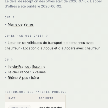
Le délai de réception des offres était de 2026-07-07. L'appel
d'offres a été publié le 2026-06-02.
QUI ?
•
Mairie de Yerres
QU'EST-CE QUE C'EST ?
•
Location de véhicules de transport de personnes avec
chauffeur
›
Location d'autobus et d'autocars avec chauffeur
OÙ ?
•
Ile-de-France
›
Essonne
•
Ile-de-France
›
Yvelines
•
Rhône-Alpes
›
Isère
HISTORIQUE DES MARCHÉS PUBLICS
DATE
DOCUMENT
Avis de marché
2026-06-02