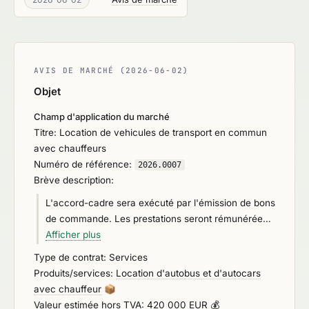
AVIS DE MARCHÉ (2026-06-02)
Objet
Champ d'application du marché
Titre: Location de vehicules de transport en commun
avec chauffeurs
Numéro de référence:
2026.0007
Brève description:
L'accord-cadre sera exécuté par l'émission de bons
de commande. Les prestations seront rémunérées
par application aux quantités réellement exécutées
Afficher plus
des prix unitaires fixés dans le bordereau des prix
Type de contrat: Services
avec un maximum de 420 000,00 euro(s) HT sur la
Produits/services:
Location d'autobus et d'autocars
durée ferme de 3 ans
avec chauffeur
📦
Valeur estimée hors TVA: 420 000 EUR 💰