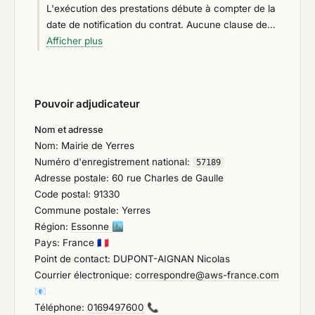
L'exécution des prestations débute à compter de la
date de notification du contrat. Aucune clause de
garantie financière prévue. Aucune avance prévue.
Afficher plus
Les prix sont révisables. Le paiement des
prestations se fera dans le respect du délai global
de paiement applicable à l'acheteur. La consultation
Pouvoir adjudicateur
comporte des conditions d'exécution à caractère
environnemental détaillées au cahier des charges
Nom et adresse
Nom: Mairie de Yerres
Numéro d'enregistrement national:
57189
Adresse postale: 60 rue Charles de Gaulle
Code postal: 91330
Commune postale: Yerres
Région:
Essonne
🏙️
Pays: France
🇫🇷
Point de contact: DUPONT-AIGNAN Nicolas
Courrier électronique:
correspondre@aws-france.com
📧
Téléphone:
0169497600
📞